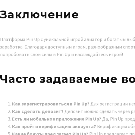
Заключение
Платформа Pin Up с уникальной игрой авиатор и богатым выб
заработка. Благодаря доступным играм, разнообразным спорт
попробовать свои силы в Pin Up и наслаждайтесь игрой!
Часто задаваемые в
Как зарегистрироваться в Pin Up?
Для регистрации не
Как сделать депозит?
Депозит можно сделать через ра
Есть ли мобильное приложение Pin Up?
Да, Pin Up пре
Как пройти верификацию аккаунта?
Верификация обы
Какие бонусы предлагает Pin Up?
Pin Up предлагает п