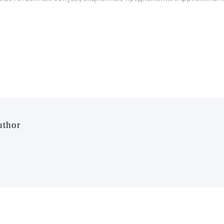
uthor