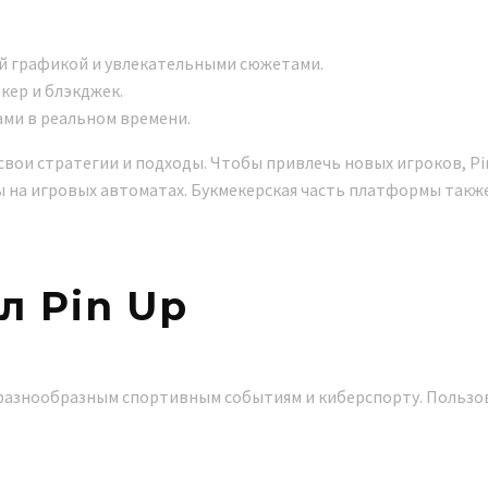
ой графикой и увлекательными сюжетами.
кер и блэкджек.
ами в реальном времени.
свои стратегии и подходы. Чтобы привлечь новых игроков, Pi
 на игровых автоматах. Букмекерская часть платформы также
л Pin Up
 разнообразным спортивным событиям и киберспорту. Пользов