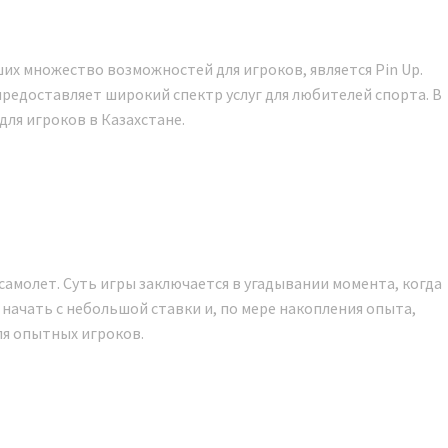
их множество возможностей для игроков, является Pin Up.
редоставляет широкий спектр услуг для любителей спорта. В
ля игроков в Казахстане.
 самолет. Суть игры заключается в угадывании момента, когда
начать с небольшой ставки и, по мере накопления опыта,
ля опытных игроков.