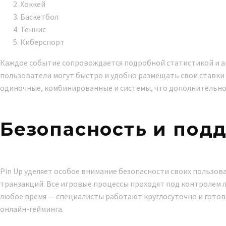
Хоккей
Баскетбол
Теннис
Киберспорт
Каждое событие сопровождается подробной статистикой и а
пользователи могут быстро и удобно размещать свои ставки в
одиночные, комбинированные и системы, что дополнительно
Безопасность и под
Pin Up уделяет особое внимание безопасности своих пользо
транзакций. Все игровые процессы проходят под контролем л
любое время — специалисты работают круглосуточно и готовы
онлайн-гейминга.