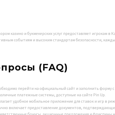
ором казино и букмекерских услуг предоставляет игрокам в 
ивным событиям и высоким стандартам безопасности, каждый 
опросы (FAQ)
обходимо перейти на официальный сайт и заполнить форму с
зличные платежные системы, доступные на сайте Pin Up.
длагает удобное мобильное приложение для ставок и игр в ре
чно включает предоставление документов, подтверждающих 
риветственные бонусы, акционные предложения и фриспины н