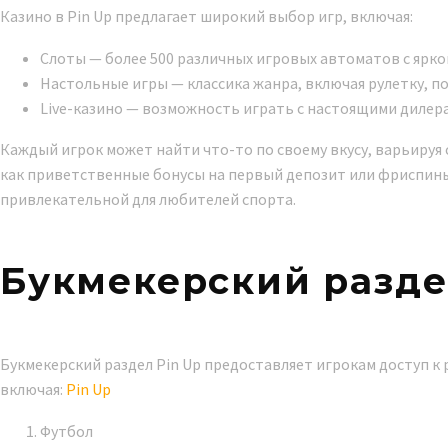
Казино в Pin Up предлагает широкий выбор игр, включая:
Слоты — более 500 различных игровых автоматов с ярк
Настольные игры — классика жанра, включая рулетку, по
Live-казино — возможность играть с настоящими дилер
Каждый игрок может найти что-то по своему вкусу, варьируя 
как приветственные бонусы на первый депозит или фриспины
привлекательной для любителей спорта.
Букмекерский разде
Букмекерский раздел Pin Up предоставляет игрокам доступ к
включая:
Pin Up
Футбол