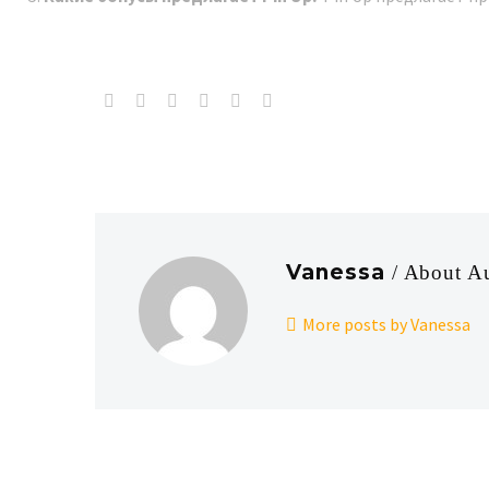
Vanessa
/ About A
More posts by Vanessa