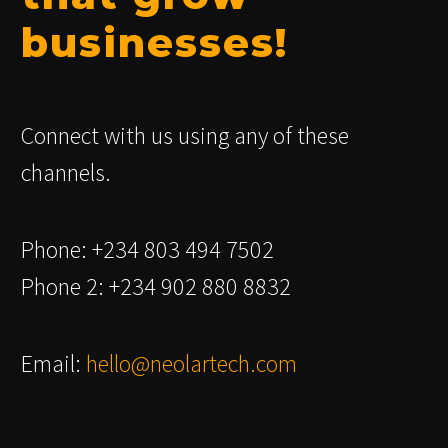
businesses!
Connect with us using any of these
channels.
Phone: +234 803 494 7502
Phone 2: +234 902 880 8832
Email:
hello@neolartech.com