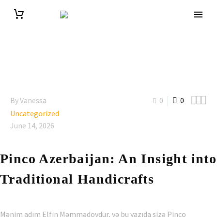



By Vanessa
0
0
Uncategorized
June 14, 2026
Pinco Azerbaijan: An Insight into
Traditional Handicrafts
Mənim adım Elfin Məmmədovdur, və bu yazıda sizə Pinco