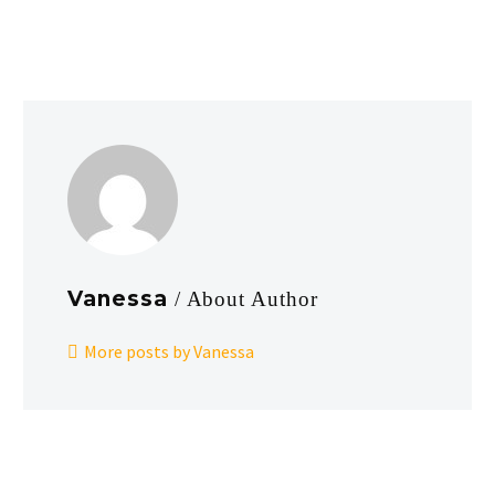
Vanessa
/ About Author
More posts by Vanessa