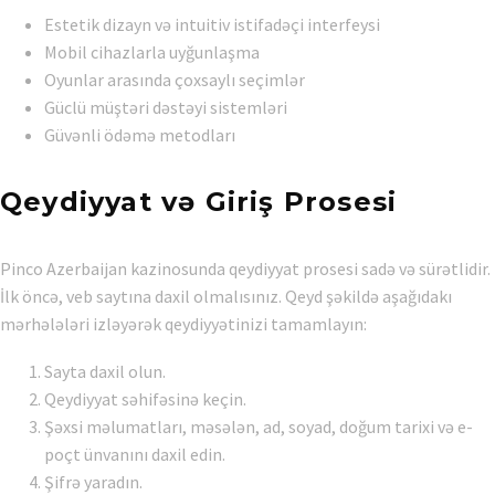
Estetik dizayn və intuitiv istifadəçi interfeysi
Mobil cihazlarla uyğunlaşma
Oyunlar arasında çoxsaylı seçimlər
Güclü müştəri dəstəyi sistemləri
Güvənli ödəmə metodları
Qeydiyyat və Giriş Prosesi
Pinco Azerbaijan kazinosunda qeydiyyat prosesi sadə və sürətlidir.
İlk öncə, veb saytına daxil olmalısınız. Qeyd şəkildə aşağıdakı
mərhələləri izləyərək qeydiyyətinizi tamamlayın:
Sayta daxil olun.
Qeydiyyat səhifəsinə keçin.
Şəxsi məlumatları, məsələn, ad, soyad, doğum tarixi və e-
poçt ünvanını daxil edin.
Şifrə yaradın.